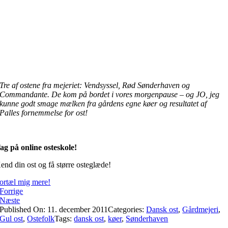
Tre af ostene fra mejeriet: Vendsyssel, Rød Sønderhaven og
Commandante. De kom på bordet i vores morgenpause – og JO, jeg
kunne godt smage mælken fra gårdens egne køer og resultatet af
Palles fornemmelse for ost!
ag på online osteskole!
end din ost og få større osteglæde!
ortæl mig mere!
Forrige
Næste
Published On: 11. december 2011
Categories:
Dansk ost
,
Gårdmejeri
,
Gul ost
,
Ostefolk
Tags:
dansk ost
,
køer
,
Sønderhaven