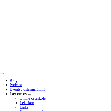
Skip
to
content
Toggle
Navigation
Blog
Podcast
Events / ostesmagning
Lær om ost
Online osteskole
Leksikon
Links