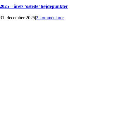
2025 – årets ‘ostede’ højdepunkter
31. december 2025
|
2 kommentarer