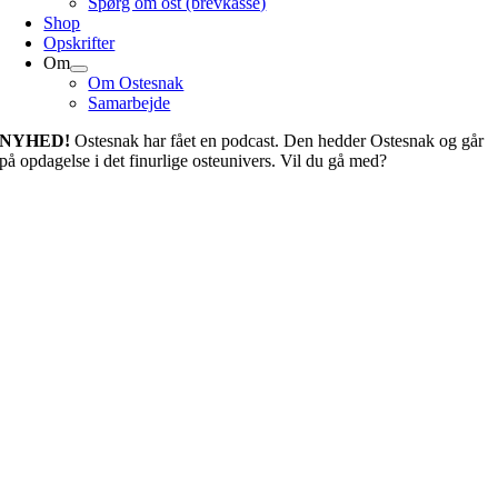
Spørg om ost (brevkasse)
Shop
Opskrifter
Om
Om Ostesnak
Samarbejde
NYHED!
Ostesnak har fået en podcast. Den hedder Ostesnak og går
på opdagelse i det finurlige osteunivers. Vil du gå med?