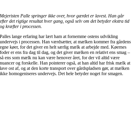
Mejeristen Palle springer ikke over, hvor gærdet er lavest. Han går
efter det rigtige resultat hver gang, også selv om det betyder ekstra tid
og kræfter i processen.
Palles lange erfaring har lært ham at fornemme ostens udvikling
undervejs i processen. Han værdsætter, at mælken kommer fra gårdens
egne køer, for det giver en helt særlig mælk at arbejde med. Køernes
foder er ens fra dag til dag, og det giver mælken en relativt ens smag –
så ens som mælk nu kan være henover året, for der vil altid være
nuancer og forskelle. Han pointerer også, at han altid har frisk mælk at
lave ost af, og at den korte transport over gårdspladsen gør, at mælken
ikke homogeniseres undervejs. Det hele betyder noget for smagen.