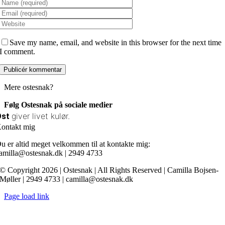
Save my name, email, and website in this browser for the next time
I comment.
Mere ostesnak?
Følg Ostesnak på sociale medier
giver livet kulør.
Ost
ontakt mig
u er altid meget velkommen til at kontakte mig:
amilla@ostesnak.dk | 2949 4733
© Copyright 2026 | Ostesnak | All Rights Reserved | Camilla Bojsen-
Møller | 2949 4733 | camilla@ostesnak.dk
Page load link
Go
to
Top