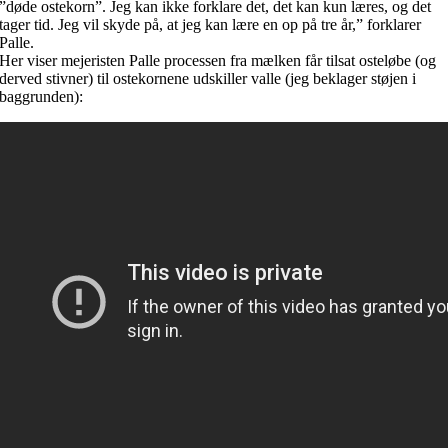
”døde ostekorn”. Jeg kan ikke forklare det, det kan kun læres, og det
tager tid. Jeg vil skyde på, at jeg kan lære en op på tre år,” forklarer
Palle.
Her viser mejeristen Palle processen fra mælken får tilsat osteløbe (og
derved stivner) til ostekornene udskiller valle (jeg beklager støjen i
baggrunden):