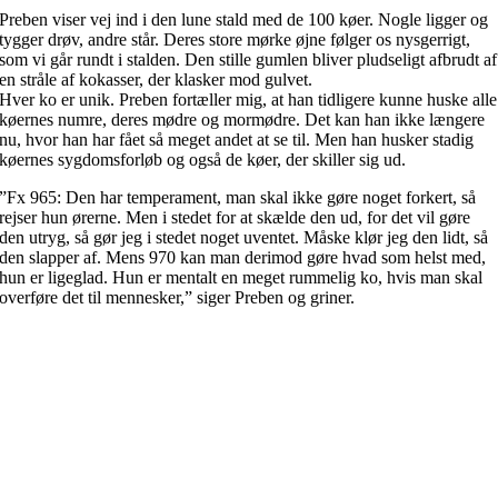
Preben viser vej ind i den lune stald med de 100 køer. Nogle ligger og
tygger drøv, andre står. Deres store mørke øjne følger os nysgerrigt,
som vi går rundt i stalden. Den stille gumlen bliver pludseligt afbrudt af
en stråle af kokasser, der klasker mod gulvet.
Hver ko er unik. Preben fortæller mig, at han tidligere kunne huske alle
køernes numre, deres mødre og mormødre. Det kan han ikke længere
nu, hvor han har fået så meget andet at se til. Men han husker stadig
køernes sygdomsforløb og også de køer, der skiller sig ud.
”Fx 965: Den har temperament, man skal ikke gøre noget forkert, så
rejser hun ørerne. Men i stedet for at skælde den ud, for det vil gøre
den utryg, så gør jeg i stedet noget uventet. Måske klør jeg den lidt, så
den slapper af. Mens 970 kan man derimod gøre hvad som helst med,
hun er ligeglad. Hun er mentalt en meget rummelig ko, hvis man skal
overføre det til mennesker,” siger Preben og griner.