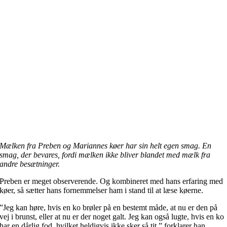
Mælken fra Preben og Mariannes køer har sin helt egen smag. En
smag, der bevares, fordi mælken ikke bliver blandet med mælk fra
andre besætninger.
Preben er meget observerende. Og kombineret med hans erfaring med
køer, så sætter hans fornemmelser ham i stand til at læse køerne.
”Jeg kan høre, hvis en ko brøler på en bestemt måde, at nu er den på
vej i brunst, eller at nu er der noget galt. Jeg kan også lugte, hvis en ko
har en dårlig fod, hvilket heldigvis ikke sker så tit,” forklarer han.