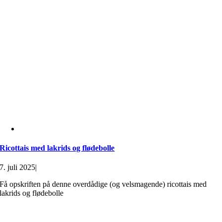
Ricottais med lakrids og flødebolle
7. juli 2025
|
Få opskriften på denne overdådige (og velsmagende) ricottais med
lakrids og flødebolle