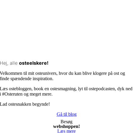
Hej, alle
osteelskere!
Velkommen til mit osteunivers, hvor du kan blive klogere på ost og
finde spændende inspiration.
Læs ostebloggen, book en ostesmagning, lyt til ostepodcasten, dyk ned
i #Osteruten og meget mere.
Lad ostesnakken begynde!
Gå til blog
Besøg
webshoppen!
Læs mere