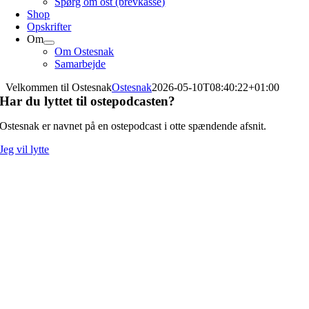
Spørg om ost (brevkasse)
Shop
Opskrifter
Om
Om Ostesnak
Samarbejde
Velkommen til Ostesnak
Ostesnak
2026-05-10T08:40:22+01:00
Har du lyttet til ostepodcasten?
Ostesnak er navnet på en ostepodcast i otte spændende afsnit.
Jeg vil lytte