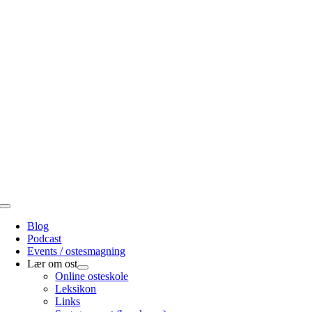
Skip
to
content
Toggle
Navigation
Blog
Podcast
Events / ostesmagning
Lær om ost
Online osteskole
Leksikon
Links