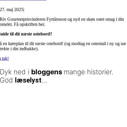
27. maj 2025
|
Riv Gourmetprisvinderen Fyrtårnsost og nyd en skøn ostet smag i din
omelet. Få opskriften her.
uide til dit næste ostebord?
å en køreplan til dit næste ostebord! (og modtag en ostemail i ny og næ
irekte i din indbakke).
a tak!
Dyk ned i
bloggens
mange historier.
God
…
læselyst