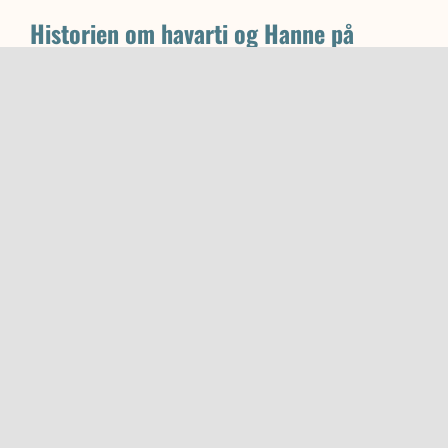
Historien om havarti og Hanne på
Havarthigården
6. oktober 2023
|
2 kommentarer
Skriv en kommentar
Comment