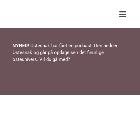
Skip
to
Toggl
content
Navig
Blog
NYHED!
Ostesnak har fået en podcast. Den hedder
Ostesnak og går på opdagelse i det finurlige
Podcast
osteunivers. Vil du gå med?
Events / ostesmagning
Lær om ost
Shop
Opskrifter