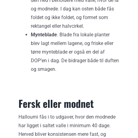
den ned i beholdere med valle, hvor de lå
og modnede. I dag kan osten både fås
foldet og ikke foldet, og formet som
rektangel eller halvcirkel.
Mynteblade
. Blade fra lokale planter
blev lagt mellem lagene, og friske eller
tørre mynteblade er også en del af
DOP’en i dag. De bidrager både til duften
og smagen.
Fersk eller modnet
Halloumi fås i to udgaver, hvor den modnede
har ligget i saltet valle i minimum 40 dage.
Herved bliver konsistensen mere fast, og