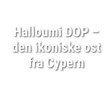
Halloumi DOP –
den ikoniske ost
fra Cypern