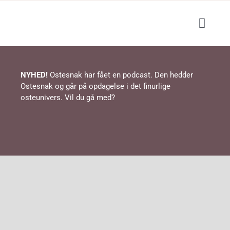
Skip
to
Toggl
content
Navig
Blog
NYHED!
Ostesnak har fået en podcast. Den hedder
Ostesnak og går på opdagelse i det finurlige
Podcast
osteunivers. Vil du gå med?
Events / ostesmagning
Lær om ost
Shop
Opskrifter