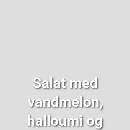
Om
Salat med
vandmelon,
halloumi og