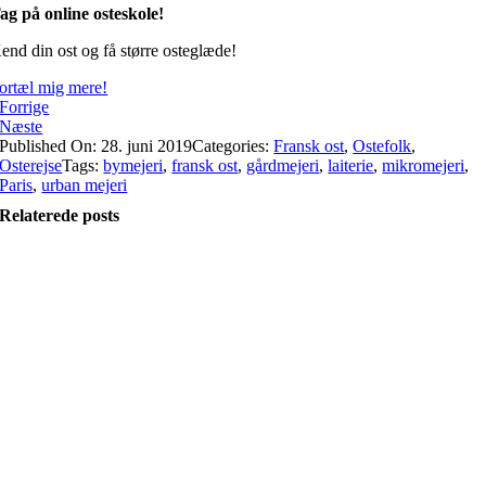
ag på online osteskole!
end din ost og få større osteglæde!
ortæl mig mere!
Forrige
Næste
Published On: 28. juni 2019
Categories:
Fransk ost
,
Ostefolk
,
Osterejse
Tags:
bymejeri
,
fransk ost
,
gårdmejeri
,
laiterie
,
mikromejeri
,
Paris
,
urban mejeri
Relaterede posts