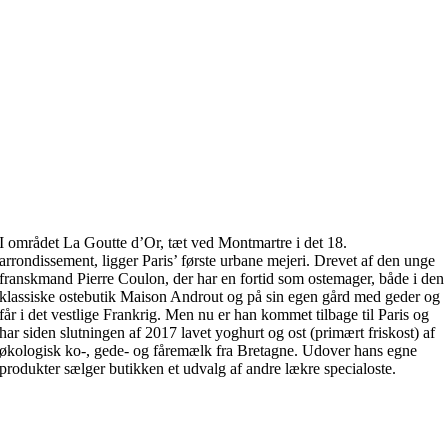
I området La Goutte d’Or, tæt ved Montmartre i det 18.
arrondissement, ligger Paris’ første urbane mejeri. Drevet af den unge
franskmand Pierre Coulon, der har en fortid som ostemager, både i den
klassiske ostebutik Maison Androut og på sin egen gård med geder og
får i det vestlige Frankrig. Men nu er han kommet tilbage til Paris og
har siden slutningen af 2017 lavet yoghurt og ost (primært friskost) af
økologisk ko-, gede- og fåremælk fra Bretagne. Udover hans egne
produkter sælger butikken et udvalg af andre lækre specialoste.