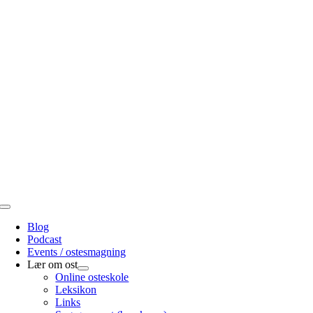
Skip
to
content
Toggle
Navigation
Blog
Podcast
Events / ostesmagning
Lær om ost
Online osteskole
Leksikon
Links