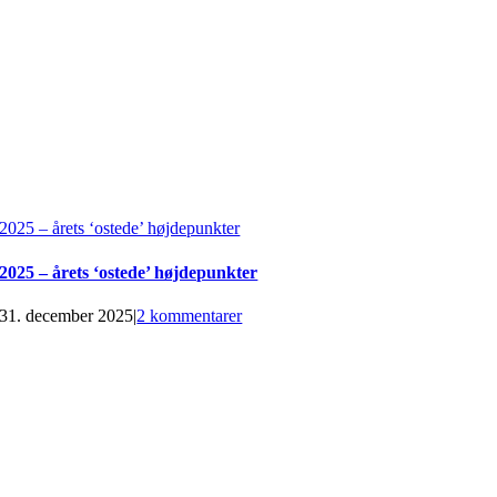
2025 – årets ‘ostede’ højdepunkter
2025 – årets ‘ostede’ højdepunkter
31. december 2025
|
2 kommentarer