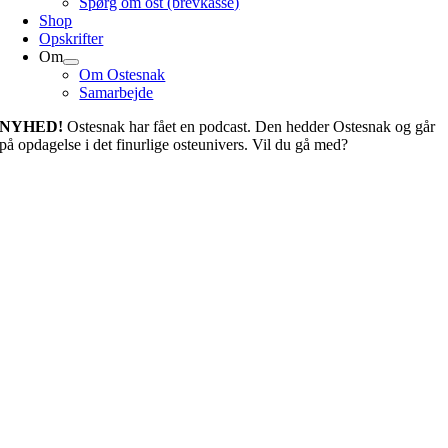
Spørg om ost (brevkasse)
Shop
Opskrifter
Om
Om Ostesnak
Samarbejde
NYHED!
Ostesnak har fået en podcast. Den hedder Ostesnak og går
på opdagelse i det finurlige osteunivers. Vil du gå med?