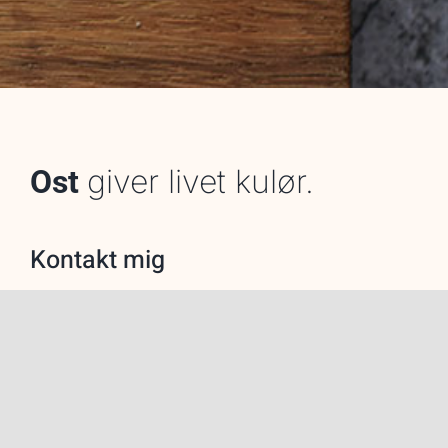
giver livet kulør.
Ost
Kontakt mig
Du er altid meget
velkommen til at
kontakte mig:
camilla@ostesnak.dk |
2949 4733