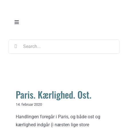
Skip
to
content
Toggle
Navigation
Blog
Søg
efter:
Podcast
Events / ostesmagning
Paris. Kærlighed. Ost.
Paris. Kærlighed. Ost.
Lær om ost
14. februar 2020
Shop
Handlingen foregår i Paris, og både ost og
kærlighed indgår (i næsten lige store