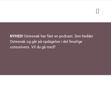
Skip
to
Toggl
content
Navig
Blog
NYHED!
Ostesnak har fået en podcast. Den hedder
Ostesnak og går på opdagelse i det finurlige
Podcast
osteunivers. Vil du gå med?
Events / ostesmagning
Lær om ost
Shop
Opskrifter