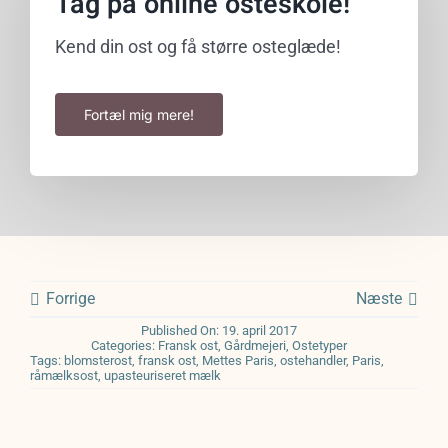
Tag på online osteskole!
Kend din ost og få større osteglæde!
Fortæl mig mere!
Forrige
Næste
Published On: 19. april 2017
Categories:
Fransk ost
,
Gårdmejeri
,
Ostetyper
Tags:
blomsterost
,
fransk ost
,
Mettes Paris
,
ostehandler
,
Paris
,
råmælksost
,
upasteuriseret mælk