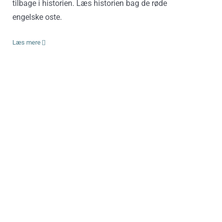
tilbage i historien. Læs historien bag de røde
engelske oste.
Læs mere
Pas på ost i høj fart!