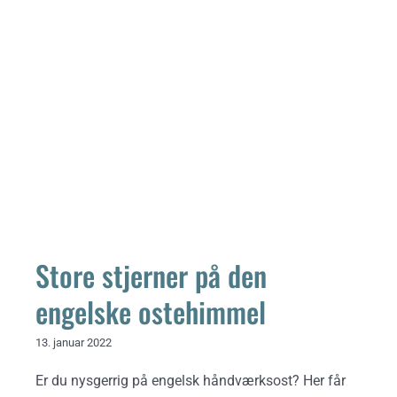
Store stjerner på den engelske
ostehimmel
Store stjerner på den
engelske ostehimmel
13. januar 2022
Er du nysgerrig på engelsk håndværksost? Her får