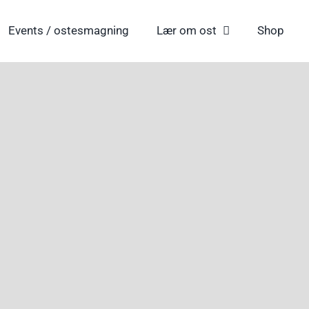
Events / ostesmagning
Lær om ost
Shop