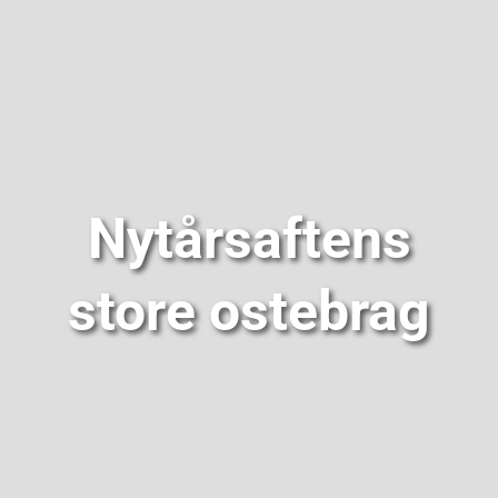
Nytårsaftens
store ostebrag