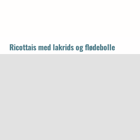
Ricottais med lakrids og flødebolle
7. juli 2025
|
0 kommentarer