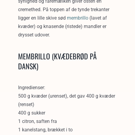
syrlighed og fåremælken giver osten en
cremethed. På toppen af de tynde trekanter
ligger en lille skive sød
membrillo
(lavet af
kvæder) og knasende (ristede) mandler er
drysset udover.
MEMBRILLO (KVÆDEBRØD PÅ
DANSK)
Ingredienser:
500 g kvæder (urenset), det gav 400 g kvæder
(renset)
400 g sukker
1 citron, saften fra
1 kanelstang, brækket i to