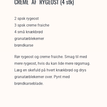
CREME AF RYGEOST (4 stk)
2 spsk rygeost
3 spsk creme fraiche
4 små knækbrød
granatæblekerner
brøndkarse
Rør rygeost og creme fraiche. Smag til med
mere rygeost, hvis du kan lide mere røgsmag.
Læg en skefuld på hvert knækbrød og drys
granatæblekerner over. Pynt med
brøndkarseblade.