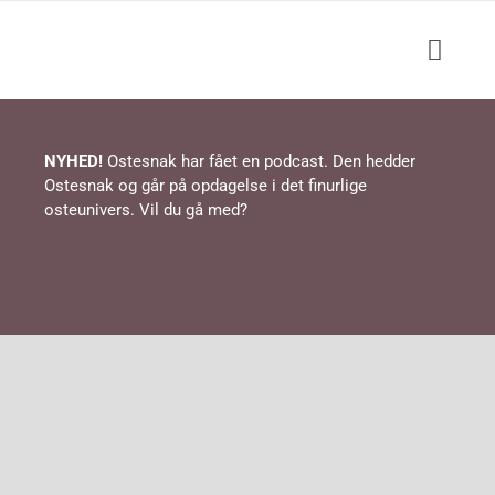
Skip
to
Toggl
content
Navig
Blog
NYHED!
Ostesnak har fået en podcast. Den hedder
Ostesnak og går på opdagelse i det finurlige
Podcast
osteunivers. Vil du gå med?
Events / ostesmagning
Lær om ost
Shop
Opskrifter