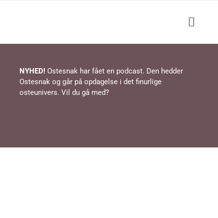
Skip
to
Toggl
content
Navig
Blog
NYHED!
Ostesnak har fået en podcast. Den hedder
Ostesnak og går på opdagelse i det finurlige
Podcast
osteunivers. Vil du gå med?
Events / ostesmagning
Lær om ost
Shop
Opskrifter