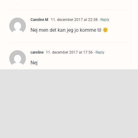
Caroline M
11. december 2017 at 22:38
- Reply
Nej men det kan jeg jo komme til
caroline
11. december 2017 at 17:56
- Reply
Nej
Camilla Hovej
11. december 2017 at 01:21
- Reply
Næh ikke endnu
Julie Pedersen
10. december 2017 at 22:52
- Reply
Jeg kender ikke så mange spanske oste, ud
over klassikeren manchego