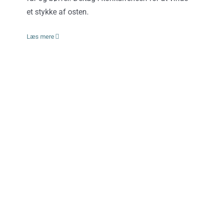
et stykke af osten.
Læs mere
Vind skønne hollandske gårdoste