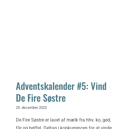
Opskrifter
Adventskalender #5: Vind De Fire
Søstre
Om
Adventskalender #5: Vind
De Fire Søstre
25. december 2022
De Fire Søstre er lavet af mælk fra hhv. ko, ged,
får og bøffel. Deltag i konkurrencen for at vinde