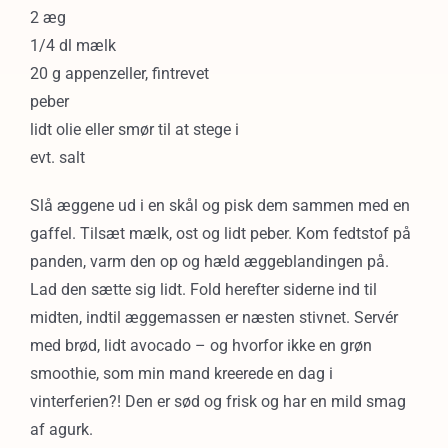
2 æg
1/4 dl mælk
20 g appenzeller, fintrevet
peber
lidt olie eller smør til at stege i
evt. salt
Slå æggene ud i en skål og pisk dem sammen med en
gaffel. Tilsæt mælk, ost og lidt peber. Kom fedtstof på
panden, varm den op og hæld æggeblandingen på.
Lad den sætte sig lidt. Fold herefter siderne ind til
midten, indtil æggemassen er næsten stivnet. Servér
med brød, lidt avocado – og hvorfor ikke en grøn
smoothie, som min mand kreerede en dag i
vinterferien?! Den er sød og frisk og har en mild smag
af agurk.