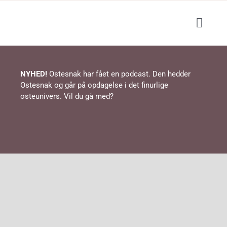
Skip
to
Toggl
content
Navig
Blog
NYHED!
Ostesnak har fået en podcast. Den hedder
Ostesnak og går på opdagelse i det finurlige
Podcast
osteunivers. Vil du gå med?
Events / ostesmagning
Lær om ost
Shop
Opskrifter