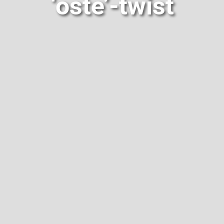
‘oste’-twist