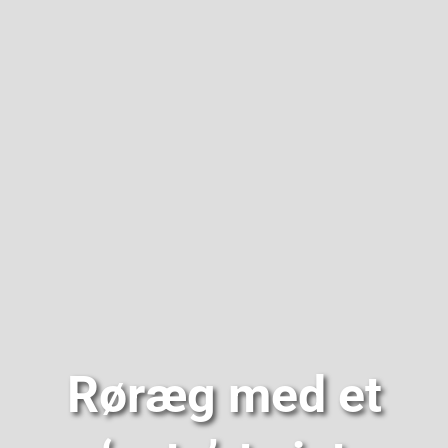
Om
Røræg med et