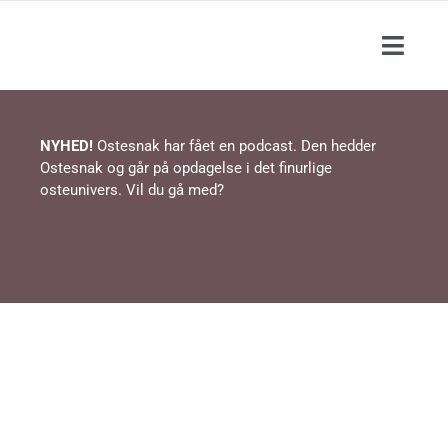
Skip
to
Toggl
content
Navig
Blog
NYHED!
Ostesnak har fået en podcast. Den hedder
Ostesnak og går på opdagelse i det finurlige
Podcast
osteunivers. Vil du gå med?
Events / ostesmagning
Lær om ost
Shop
Opskrifter