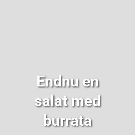
Om
Endnu en
salat med
burrata