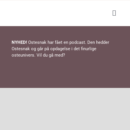
Skip
to
Toggl
content
Navig
Blog
NYHED!
Ostesnak har fået en podcast. Den hedder
Ostesnak og går på opdagelse i det finurlige
Podcast
osteunivers. Vil du gå med?
Events / ostesmagning
Lær om ost
Shop
Opskrifter