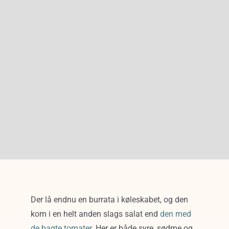
Der lå endnu en burrata i køleskabet, og den
kom i en helt anden slags salat end
den med
de bagte tomater
. Her er både syre, sødme og