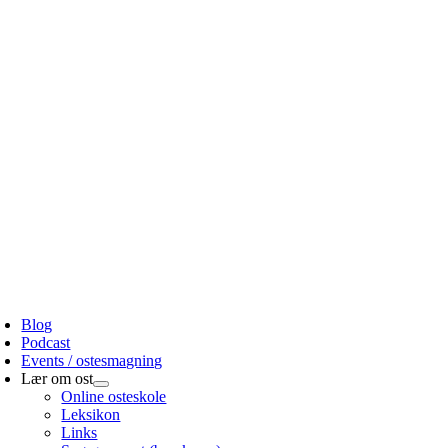
Skip
to
content
oggle
avigation
Blog
Podcast
Events / ostesmagning
Lær om ost
Online osteskole
Leksikon
Links