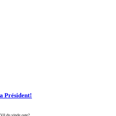
ra Président!
 Vil du vinde oste?