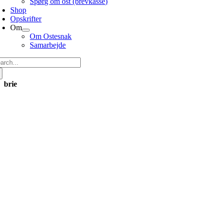
Spørg om ost (brevkasse)
Shop
Opskrifter
Om
Om Ostesnak
Samarbejde
g
er:
brie