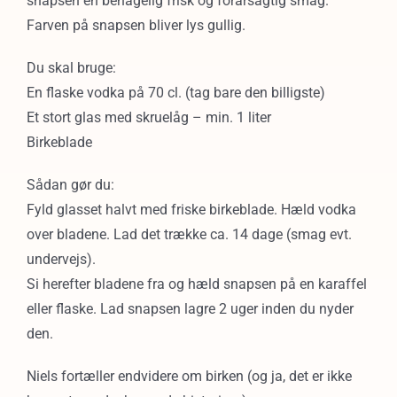
snapsen en behagelig frisk og forårsagtig smag.
Farven på snapsen bliver lys gullig.
Du skal bruge:
En flaske vodka på 70 cl. (tag bare den billigste)
Et stort glas med skruelåg – min. 1 liter
Birkeblade
Sådan gør du:
Fyld glasset halvt med friske birkeblade. Hæld vodka
over bladene. Lad det trække ca. 14 dage (smag evt.
undervejs).
Si herefter bladene fra og hæld snapsen på en karaffel
eller flaske. Lad snapsen lagre 2 uger inden du nyder
den.
Niels fortæller endvidere om birken (og ja, det er ikke