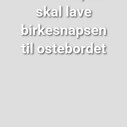
skal lave
birkesnapsen
til ostebordet