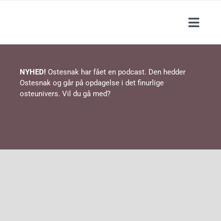
Skip
to
Toggl
content
Navig
Blog
NYHED!
Ostesnak har fået en podcast. Den hedder
Ostesnak og går på opdagelse i det finurlige
Podcast
osteunivers. Vil du gå med?
Events / ostesmagning
Lær om ost
Shop
Opskrifter