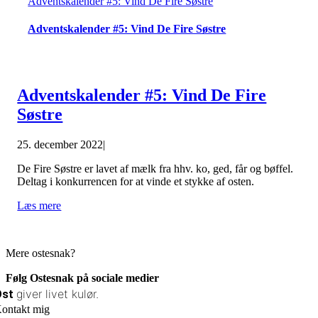
Adventskalender #5: Vind De Fire Søstre
Adventskalender #5: Vind De Fire Søstre
Adventskalender #5: Vind De Fire
Søstre
25. december 2022
|
De Fire Søstre er lavet af mælk fra hhv. ko, ged, får og bøffel.
Deltag i konkurrencen for at vinde et stykke af osten.
Læs mere
Mere ostesnak?
Følg Ostesnak på sociale medier
giver livet kulør.
Ost
ontakt mig