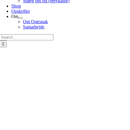
Spørg om ost (brevkasse)
Shop
Opskrifter
Om
Om Ostesnak
Samarbejde
Søg
efter: