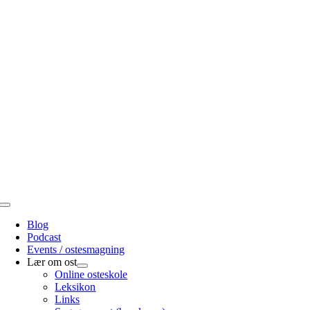
Skip
to
content
Toggle
Navigation
Blog
Podcast
Events / ostesmagning
Lær om ost
Online osteskole
Leksikon
Links