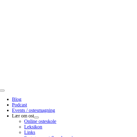
Skip
to
content
Toggle
Navigation
Blog
Podcast
Events / ostesmagning
Lær om ost
Online osteskole
Leksikon
Links