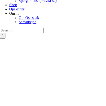
Spørg om ost (brevkasse)
Shop
Opskrifter
Om
Om Ostesnak
Samarbejde
Søg
efter: