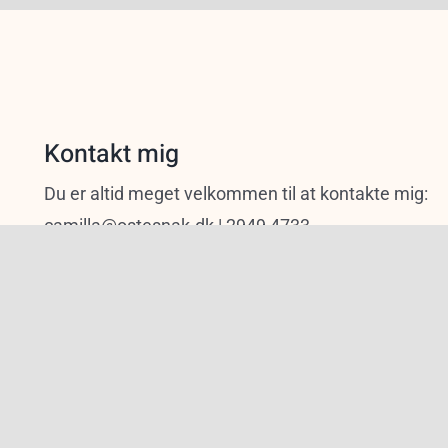
Kontakt mig
Du er altid meget velkommen til at kontakte mig:
camilla@ostesnak.dk | 2949 4733
nak | All Rights Reserved | Camilla Bojsen-Møller | 2949 4