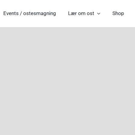
Events / ostesmagning
Lær om ost
Shop