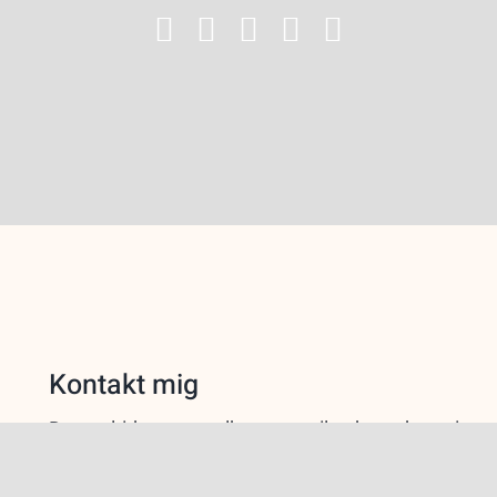
Kontakt mig
Du er altid meget velkommen til at kontakte mig:
camilla@ostesnak.dk | 2949 4733