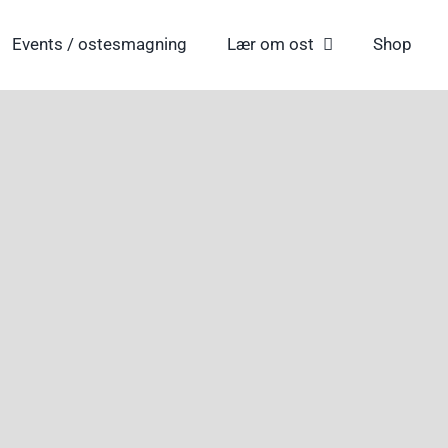
Events / ostesmagning
Lær om ost
Shop